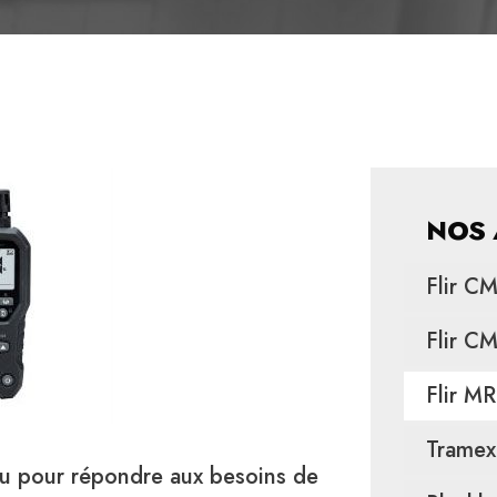
NOS 
Flir C
Flir C
Flir M
Tramex
çu pour répondre aux besoins de