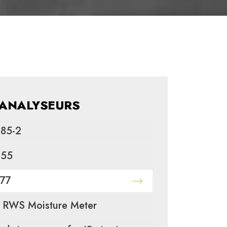
ANALYSEURS
M85-2
M55
R77
 RWS Moisture Meter